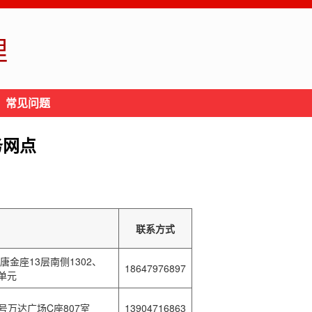
理
常见问题
务网点
联系方式
金座13层南侧1302、
18647976897
4单元
号万达广场C座807室
13904716863