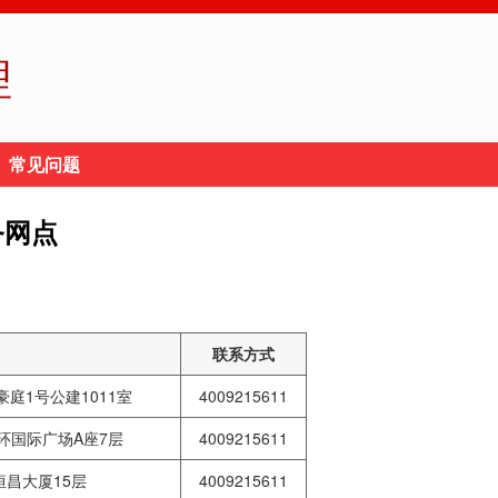
理
常见问题
务网点
联系方式
豪庭1号公建1011室
4009215611
环国际广场A座7层
4009215611
恒昌大厦15层
4009215611