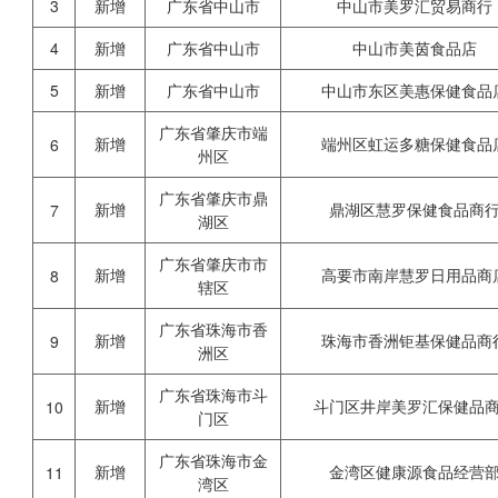
3
新增
广东省中山市
中山市美罗汇贸易商行
4
新增
广东省中山市
中山市美茵食品店
5
新增
广东省中山市
中山市东区美惠保健食品
广东省肇庆市端
新增
端州区虹运多糖保健食品
6
州区
广东省肇庆市鼎
新增
鼎湖区慧罗保健食品商
7
湖区
广东省肇庆市市
新增
高要市南岸慧罗日用品商
8
辖区
广东省珠海市香
新增
珠海市香洲钜基保健品商
9
洲区
广东省珠海市斗
新增
斗门区井岸美罗汇保健品
10
门区
广东省珠海市金
新增
金湾区健康源食品经营
11
湾区