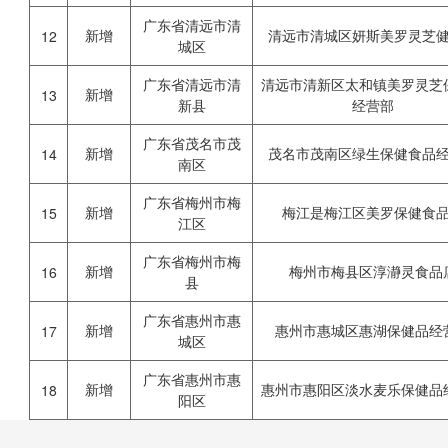
广东省清远市清
新增
清远市清城区妍斯美罗灵芝
12
城区
广东省清远市清
清远市清新区太和镇美罗灵芝
新增
13
新县
经营部
广东省茂名市茂
新增
茂名市茂南区绿生保健食品
14
南区
广东省梅州市梅
新增
梅江是梅江区美罗保健食
15
江区
广东省梅州市梅
新增
梅州市梅县区淳瀞灵食品
16
县
广东省惠州市惠
新增
惠州市惠城区惠湖保健品经
17
城区
广东省惠州市惠
新增
惠州市惠阳区淡水麦乐保健品
18
阳区