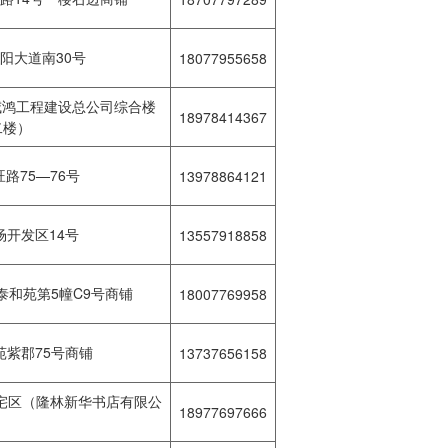
阳大道南30号
18077955658
威鸿工程建设总公司综合楼
18978414367
二楼）
路75—76号
13978864121
开发区14号
13557918858
和苑第5幢C9号商铺
18007769958
紫郡75号商铺
13737656158
宅区（隆林新华书店有限公
18977697666
）