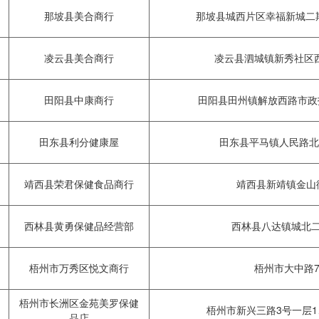
那坡县美合商行
那坡县城西片区幸福新城二期
凌云县美合商行
凌云县泗城镇新秀社区西
田阳县中康商行
田阳县田州镇解放西路市政拍
田东县利分健康屋
田东县平马镇人民路北
靖西县荣君保健食品商行
靖西县新靖镇金山街
西林县黄勇保健品经营部
西林县八达镇城北二
梧州市万秀区悦文商行
梧州市大中路7
梧州市长洲区金苑美罗保健
梧州市新兴三路3号一层1
品店