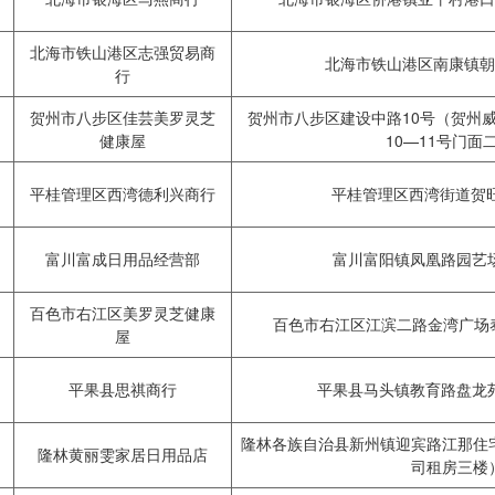
北海市铁山港区志强贸易商
北海市铁山港区南康镇朝
行
贺州市八步区佳芸美罗灵芝
贺州市八步区建设中路10号（贺州
健康屋
10—11号门面
平桂管理区西湾德利兴商行
平桂管理区西湾街道贺旺
富川富成日用品经营部
富川富阳镇凤凰路园艺场
百色市右江区美罗灵芝健康
百色市右江区江滨二路金湾广场泰
屋
平果县思祺商行
平果县马头镇教育路盘龙苑
隆林各族自治县新州镇迎宾路江那住
隆林黄丽雯家居日用品店
司租房三楼