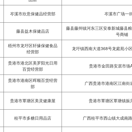
岑溪市欣意保健品经营部
岑溪市广场一街
藤县藤州镇河东三区安泰新城藤县粮
藤县益木保健品店
号商铺
梧州市龙圩区轩缘保健食品
龙圩镇西南大道368号龙庭苑小区
经营部
贵港市港北区美罗阳光日用
贵港市金田路安居市场A
百货经营部
贵港市港南区晖顺百货经营
广西贵港市港南区江南街道
部
贵港市覃塘区美灵健康屋
贵港市覃塘区覃塘镇振兴
桂平市多糖日用品店
广西桂平市西山镇大成南