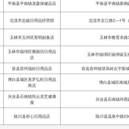
平南县平南镇龙森保健品店
平南县平南镇新桐路
北流市志妮日用品经营部
北流市圭江路2—1号
玉林市玉州区英明副食店
玉林市教育东路3
玉林市福绵区雅丽坊日用品
玉林市福绵区福绵镇玉
店
容县容州瑞好日用品店
容县容州镇登高岭众宇新城
博白县城区美罗弘旺日用品
博白县城区南城
商店
兴业县石南镇托云灵芝健康
兴业县石南镇环西路
屋
陆川县舒心日用品店
陆川县温泉中路23