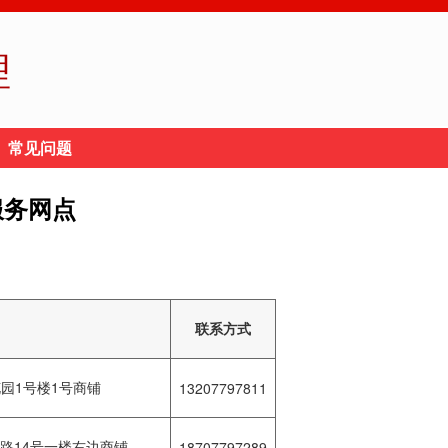
理
常见问题
服务网点
联系方式
园1号楼1号商铺
13207797811
路14号一楼右边商铺
18707797289