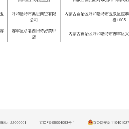
玉
呼和浩特市奥思商贸有限
内蒙古自治区呼和浩特市玉泉区恒泰
公司
楼1605
赛
赛罕区桥靠西街诗妤美甲
内蒙古自治区呼和浩特市赛罕区兴
店
码bm22000001
京ICP备05004093号-1
京公网安备 110401027