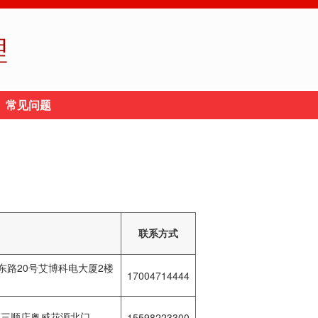
理
常见问题
联系方式
路20号艾博科电大厦2楼
17004714444
区三顺店奥威花源北门
15598223300